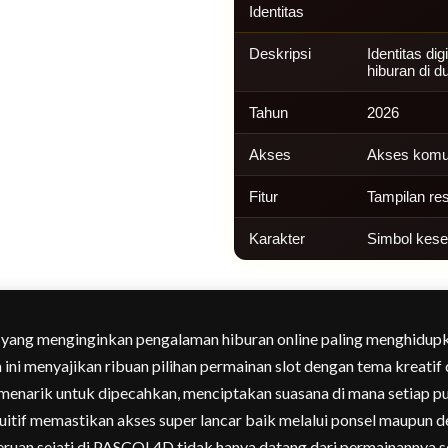
Identitas
Deskripsi
Identitas di
hiburan di du
Tahun
2026
Akses
Akses komu
Fitur
Tampilan re
Karakter
Simbol keser
a yang menginginkan pengalaman hiburan online paling menghidup
 ini menyajikan ribuan pilihan permainan slot dengan tema kreatif
 menarik untuk dipecahkan, menciptakan suasana di mana setiap pu
tuitif memastikan akses super lancar baik melalui ponsel maupun
seruan sejati di PASCOL4D tidak hanya datang dari permainannya 