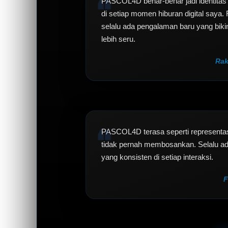
PASCOL4D benar-benar jadi identitas
di setiap momen hiburan digital saya.
selalu ada pengalaman baru yang bikin 
lebih seru.
Rak
PASCOL4D terasa seperti representasi
tidak pernah membosankan. Selalu ad
yang konsisten di setiap interaksi.
F