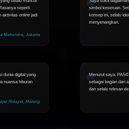
 yang selalu muncul
Saya suka bagaima
 Rasanya seperti
simbol keseruan. Set
aktivitas online jadi
konsep ini, selalu i
menyenangkan.
a Mahendra, Jakarta
 dunia digital yang
Menurut saya, PASCO
a nuansa hiburan
sebagai bagian dari a
dan selalu relevan d
ajar Hidayat, Malang